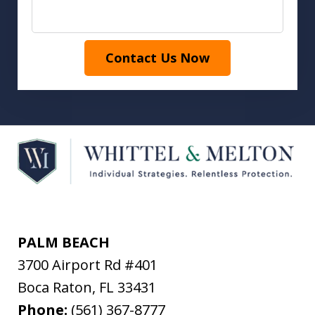
Contact Us Now
PALM BEACH
3700 Airport Rd #401
Boca Raton
,
FL
33431
Phone:
(561) 367-8777