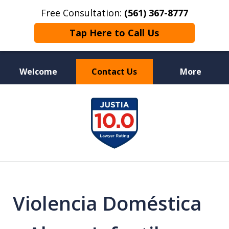
Free Consultation:
(561) 367-8777
Tap Here to Call Us
Welcome
Contact Us
More
Individual Strategies -
slide
Relentless Protection
1
of
11
Violencia Doméstica